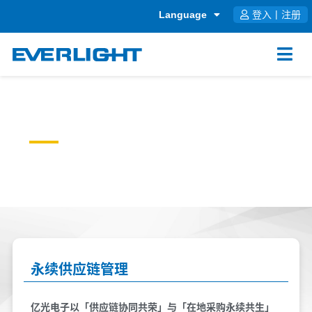
跳
Language
登入
|
注册
至
内
容
VALUE
CHAIN
价值链管理
永续供应链管理
亿光电子以「供应链协同共荣」与「在地采购永续共生」