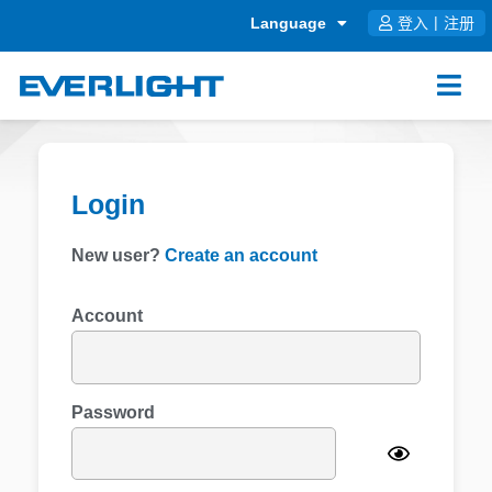
跳
Language
登入
|
注册
至
内
容
Login
New user?
Create an account
Account
Password