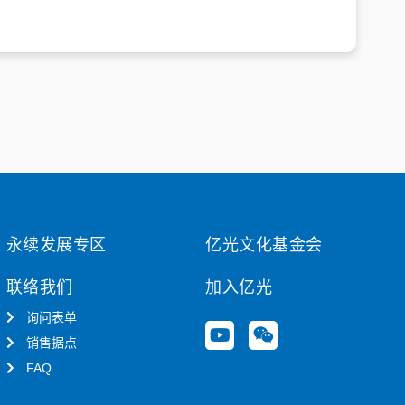
永续发展专区
亿光文化基金会
联络我们
加入亿光
询问表单
Y
W
销售据点
o
e
u
i
FAQ
t
x
u
i