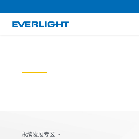
跳
至
内
容
GOVERNANCE
公司治理
永续发展专区