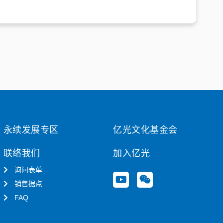
永续发展专区
亿光文化基金会
联络我们
加入亿光
询问表单
Y
W
销售据点
o
e
u
i
FAQ
t
x
u
i