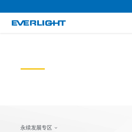
跳
至
内
容
COMMUNICATION
利害关系人沟通
永续发展专区