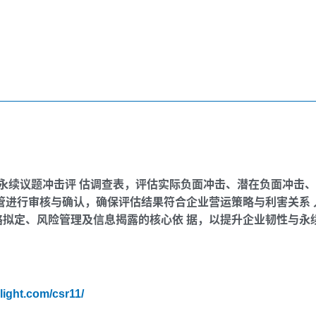
据永续议题冲击评 估调查表，评估实际负面冲击、潜在负面冲击
进行审核与确认，确保评估结果符合企业营运策略与利害关系 人关
续策略拟定、风险管理及信息揭露的核心依 据，以提升企业韧性与永
light.com/csr11/