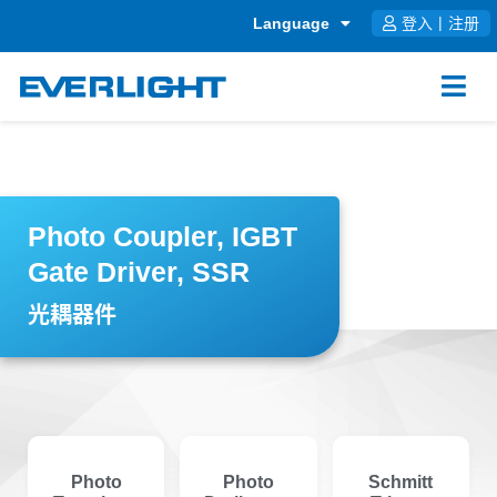
跳
Language
登入
|
注册
至
内
容
Photo Coupler, IGBT
Gate Driver, SSR
光耦器件
Photo
Photo
Schmitt