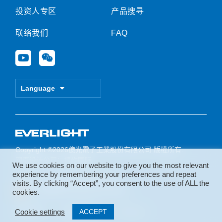
投资人专区
产品搜寻
联络我们
FAQ
Y
W
o
e
u
i
t
x
Language
u
i
b
n
e
Copyright ©2026億光電子工業股份有限公司 版權所有.
网页设计公司
：振作国际
We use cookies on our website to give you the most relevant
experience by remembering your preferences and repeat
备案号：
苏ICP备2020067806号
visits. By clicking “Accept”, you consent to the use of ALL the
苏公网安备 32050902101238号
cookies.
ACCEPT
隐私政策
会员服务条款
Sitemap
Cookie settings