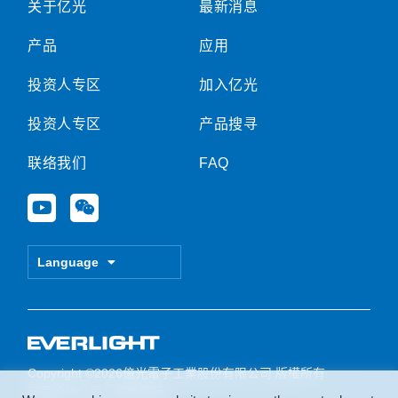
关于亿光
最新消息
产品
应用
投资人专区
加入亿光
投资人专区
产品搜寻
联络我们
FAQ
Y
W
o
e
u
i
t
x
Language
u
i
b
n
e
Copyright ©2026億光電子工業股份有限公司 版權所有.
网页设计公司
：振作国际