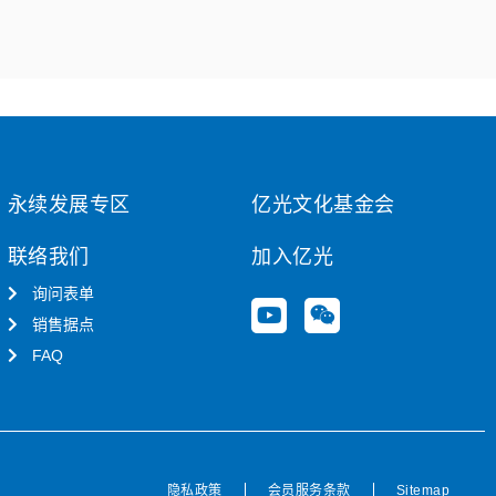
永续发展专区
亿光文化基金会
联络我们
加入亿光
询问表单
Y
W
销售据点
o
e
u
i
FAQ
t
x
u
i
b
n
e
隐私政策
会员服务条款
Sitemap