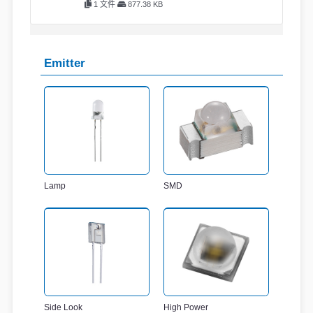
1 文件
877.38 KB
Emitter
Lamp
SMD
Side Look
High Power