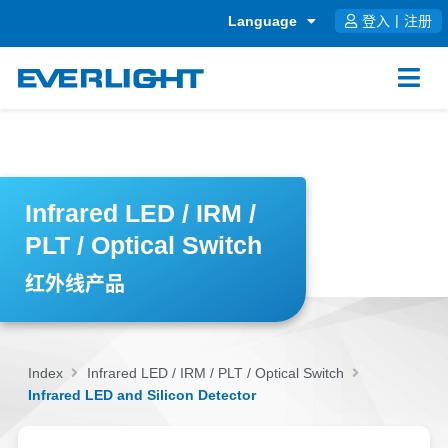
跳
Language
登入
|
注册
至
内
容
Infrared LED / IRM /
PLT / Optical Switch
红外线产品
Index
Infrared LED / IRM / PLT / Optical Switch
Infrared LED and Silicon Detector